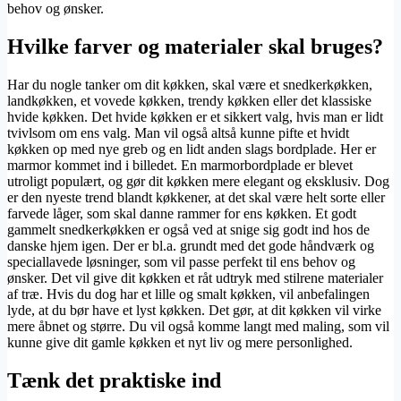
behov og ønsker.
Hvilke farver og materialer skal bruges?
Har du nogle tanker om dit køkken, skal være et snedkerkøkken,
landkøkken, et vovede køkken, trendy køkken eller det klassiske
hvide køkken. Det hvide køkken er et sikkert valg, hvis man er lidt
tvivlsom om ens valg. Man vil også altså kunne pifte et hvidt
køkken op med nye greb og en lidt anden slags bordplade. Her er
marmor kommet ind i billedet. En marmorbordplade er blevet
utroligt populært, og gør dit køkken mere elegant og eksklusiv. Dog
er den nyeste trend blandt køkkener, at det skal være helt sorte eller
farvede låger, som skal danne rammer for ens køkken. Et godt
gammelt snedkerkøkken er også ved at snige sig godt ind hos de
danske hjem igen. Der er bl.a. grundt med det gode håndværk og
speciallavede løsninger, som vil passe perfekt til ens behov og
ønsker. Det vil give dit køkken et råt udtryk med stilrene materialer
af træ. Hvis du dog har et lille og smalt køkken, vil anbefalingen
lyde, at du bør have et lyst køkken. Det gør, at dit køkken vil virke
mere åbnet og større. Du vil også komme langt med maling, som vil
kunne give dit gamle køkken et nyt liv og mere personlighed.
Tænk det praktiske ind