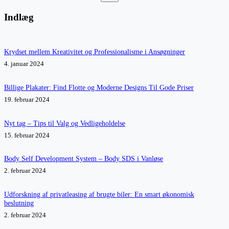
Ingen
resultater
Indlæg
Krydset mellem Kreativitet og Professionalisme i Ansøgninger
4. januar 2024
Billige Plakater: Find Flotte og Moderne Designs Til Gode Priser
19. februar 2024
Nyt tag – Tips til Valg og Vedligeholdelse
15. februar 2024
Body Self Development System – Body SDS i Vanløse
2. februar 2024
Udforskning af privatleasing af brugte biler: En smart økonomisk
beslutning
2. februar 2024