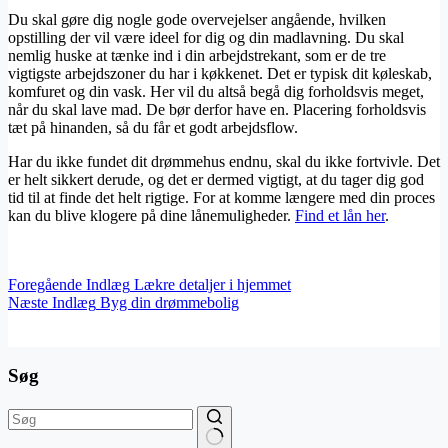
Du skal gøre dig nogle gode overvejelser angående, hvilken
opstilling der vil være ideel for dig og din madlavning. Du skal
nemlig huske at tænke ind i din arbejdstrekant, som er de tre
vigtigste arbejdszoner du har i køkkenet. Det er typisk dit køleskab,
komfuret og din vask. Her vil du altså begå dig forholdsvis meget,
når du skal lave mad. De bør derfor have en. Placering forholdsvis
tæt på hinanden, så du får et godt arbejdsflow.
Har du ikke fundet dit drømmehus endnu, skal du ikke fortvivle. Det
er helt sikkert derude, og det er dermed vigtigt, at du tager dig god
tid til at finde det helt rigtige. For at komme længere med din proces
kan du blive klogere på dine lånemuligheder.
Find et lån her
.
Foregående
Indlæg
Lækre detaljer i hjemmet
Næste
Indlæg
Byg din drømmebolig
Søg