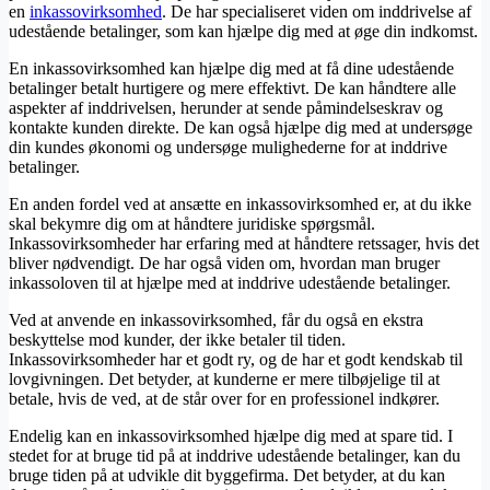
en
inkassovirksomhed
. De har specialiseret viden om inddrivelse af
udestående betalinger, som kan hjælpe dig med at øge din indkomst.
En inkassovirksomhed kan hjælpe dig med at få dine udestående
betalinger betalt hurtigere og mere effektivt. De kan håndtere alle
aspekter af inddrivelsen, herunder at sende påmindelseskrav og
kontakte kunden direkte. De kan også hjælpe dig med at undersøge
din kundes økonomi og undersøge mulighederne for at inddrive
betalinger.
En anden fordel ved at ansætte en inkassovirksomhed er, at du ikke
skal bekymre dig om at håndtere juridiske spørgsmål.
Inkassovirksomheder har erfaring med at håndtere retssager, hvis det
bliver nødvendigt. De har også viden om, hvordan man bruger
inkassoloven til at hjælpe med at inddrive udestående betalinger.
Ved at anvende en inkassovirksomhed, får du også en ekstra
beskyttelse mod kunder, der ikke betaler til tiden.
Inkassovirksomheder har et godt ry, og de har et godt kendskab til
lovgivningen. Det betyder, at kunderne er mere tilbøjelige til at
betale, hvis de ved, at de står over for en professionel indkører.
Endelig kan en inkassovirksomhed hjælpe dig med at spare tid. I
stedet for at bruge tid på at inddrive udestående betalinger, kan du
bruge tiden på at udvikle dit byggefirma. Det betyder, at du kan