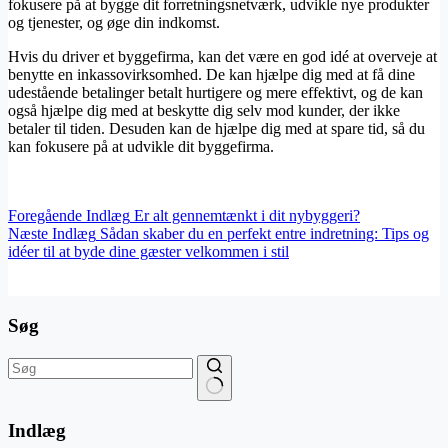
fokusere på at bygge dit forretningsnetværk, udvikle nye produkter
og tjenester, og øge din indkomst.
Hvis du driver et byggefirma, kan det være en god idé at overveje at
benytte en inkassovirksomhed. De kan hjælpe dig med at få dine
udestående betalinger betalt hurtigere og mere effektivt, og de kan
også hjælpe dig med at beskytte dig selv mod kunder, der ikke
betaler til tiden. Desuden kan de hjælpe dig med at spare tid, så du
kan fokusere på at udvikle dit byggefirma.
Foregående
Indlæg
Er alt gennemtænkt i dit nybyggeri?
Næste
Indlæg
Sådan skaber du en perfekt entre indretning: Tips og
idéer til at byde dine gæster velkommen i stil
Søg
Ingen
resultater
Indlæg