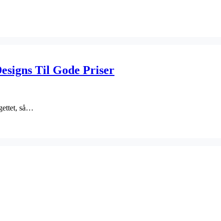
Designs Til Gode Priser
gettet, så…
…