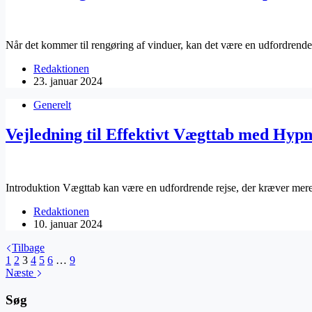
Når det kommer til rengøring af vinduer, kan det være en udfordren
Redaktionen
23. januar 2024
Generelt
Vejledning til Effektivt Vægttab med Hypno
Introduktion Vægttab kan være en udfordrende rejse, der kræver mer
Redaktionen
10. januar 2024
Tilbage
1
2
3
4
5
6
…
9
Næste
Søg