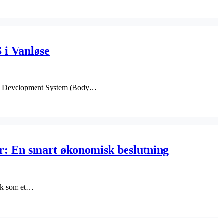
 i Vanløse
elf Development System (Body…
ler: En smart økonomisk beslutning
ark som et…