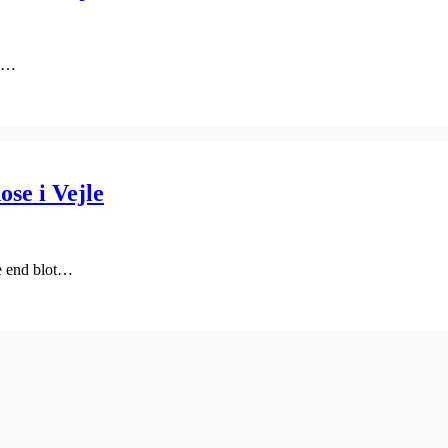
de…
se i Vejle
e end blot…