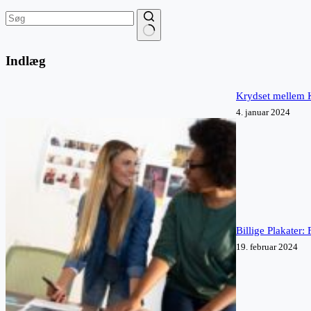
Ingen
resultater
Indlæg
Krydset mellem K
4. januar 2024
Billige Plakater:
19. februar 2024