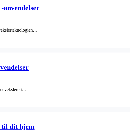
 -anvendelser
evekslerteknologien…
nvendelser
rmevekslere i…
til dit hjem