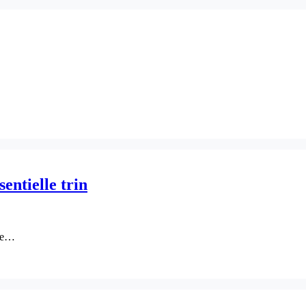
entielle trin
øse…